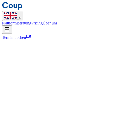
EN
Plattform
Beratung
Pricing
Über uns
Termin buchen
Wie es zu Coup kam
2021 stellten wir uns die Frage, warum Startups so selten von